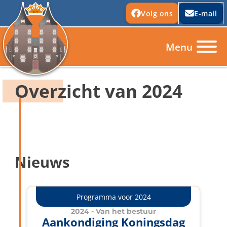
Volg ons
E-mail
Overzicht van
2024
Nieuws
Programma voor 2024
2024 - Van
het bestuur
Aankondiging Koningsdag