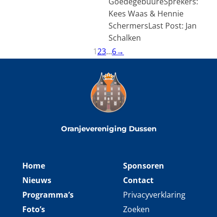
GoedegebuureSprekers:
Kees Waas & Hennie
SchermersLast Post: Jan
Schalken
1
2
3
…
6
→
Oranjevereniging Dussen
Home
Sponsoren
Nieuws
Contact
Programma’s
Privacyverklaring
Foto’s
Zoeken