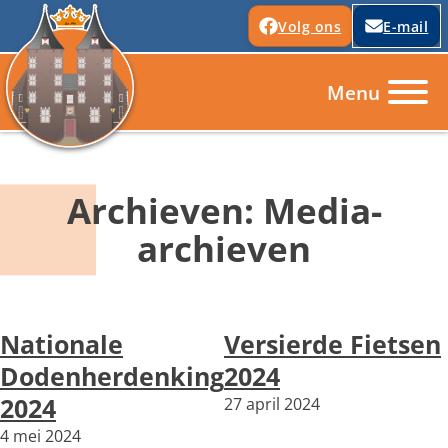
Volg ons
E-mail
Archieven:
Media-
archieven
Nationale
Versierde Fietsen
Dodenherdenking
2024
2024
27 april 2024
4 mei 2024